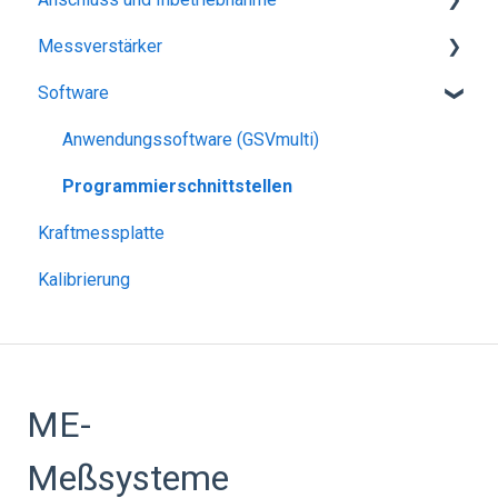
Messverstärker
Kalibrierung
Anwendungen
Fehlersuche
Software
Messaufbau
Datenblätter
Schnittstelle
USB
Konfiguration des Messverstärkers
bluetooth
Anwendungssoftware (GSVmulti)
Programmierschnittstellen
Kraftmessplatte
Kalibrierung
ME-
Meßsysteme